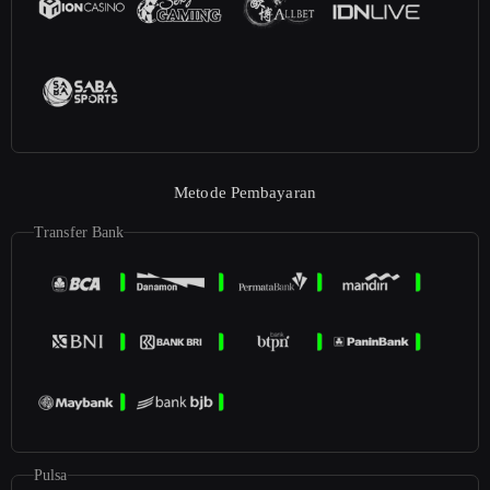
Metode Pembayaran
Transfer Bank
Pulsa