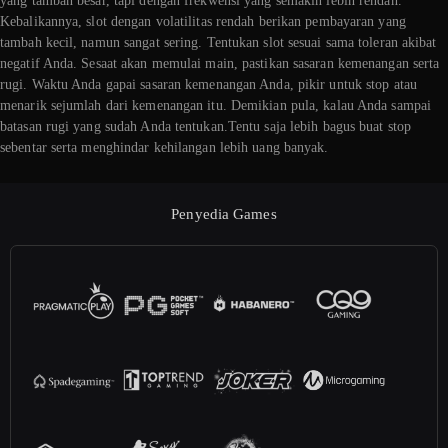
yang tambah besar, tapi dengan frekwensi yang semakin lebih rendah.
Kebalikannya, slot dengan volatilitas rendah berikan pembayaran yang
tambah kecil, namun sangat sering. Tentukan slot sesuai sama toleran akibat
negatif Anda. Sesaat akan memulai main, pastikan sasaran kemenangan serta
rugi. Waktu Anda gapai sasaran kemenangan Anda, pikir untuk stop atau
menarik sejumlah dari kemenangan itu. Demikian pula, kalau Anda sampai
batasan rugi yang sudah Anda tentukan.Tentu saja lebih bagus buat stop
sebentar serta menghindar kehilangan lebih uang banyak.
Penyedia Games