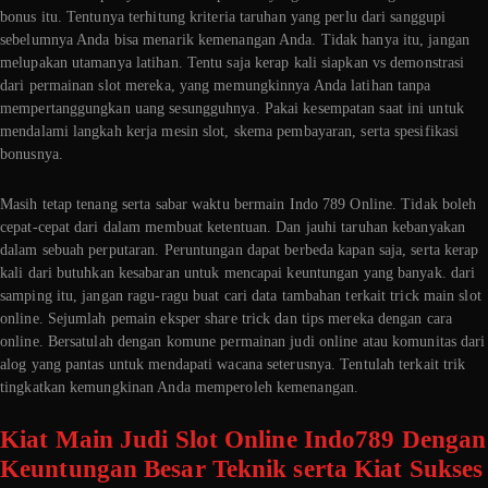
bonus itu. Tentunya terhitung kriteria taruhan yang perlu dari sanggupi
sebelumnya Anda bisa menarik kemenangan Anda. Tidak hanya itu, jangan
melupakan utamanya latihan. Tentu saja kerap kali siapkan vs demonstrasi
dari permainan slot mereka, yang memungkinnya Anda latihan tanpa
mempertanggungkan uang sesungguhnya. Pakai kesempatan saat ini untuk
mendalami langkah kerja mesin slot, skema pembayaran, serta spesifikasi
bonusnya.
Masih tetap tenang serta sabar waktu bermain Indo 789 Online. Tidak boleh
cepat-cepat dari dalam membuat ketentuan. Dan jauhi taruhan kebanyakan
dalam sebuah perputaran. Peruntungan dapat berbeda kapan saja, serta kerap
kali dari butuhkan kesabaran untuk mencapai keuntungan yang banyak. dari
samping itu, jangan ragu-ragu buat cari data tambahan terkait trick main slot
online. Sejumlah pemain eksper share trick dan tips mereka dengan cara
online. Bersatulah dengan komune permainan judi online atau komunitas dari
alog yang pantas untuk mendapati wacana seterusnya. Tentulah terkait trik
tingkatkan kemungkinan Anda memperoleh kemenangan.
Kiat Main Judi Slot Online Indo789 Dengan
Keuntungan Besar Teknik serta Kiat Sukses