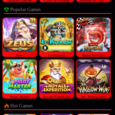
Dragon Gold 88
Chest of Caishen
Revenge of Loki Megaways™
Popular Games
Zeus
Le Pharaoh
Nexus Koi Gate
Piggy Master
Royale Expedition
Mr. Hallow-Win
Hot Games