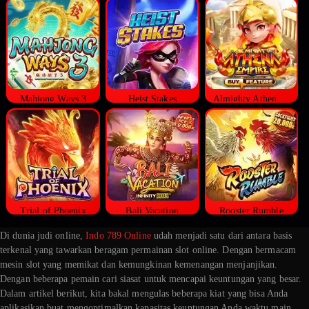
Mahjong Ways 3
Heist Stakes
Almighty Athena Empire
Trial of Phoenix
Bali Vacation
Rooster Rumble
Di dunia judi online,
Indo 789 Online
udah menjadi satu dari antara basis
terkenal yang tawarkan beragam permainan slot online. Dengan bermacam
mesin slot yang memikat dan kemungkinan kemenangan menjanjikan.
Dengan beberapa pemain cari siasat untuk mencapai keuntungan yang besar.
Dalam artikel berikut, kita bakal mengulas beberapa kiat yang bisa Anda
aplikasikan buat mengoptimalkan kapasitas keuntungan Anda waktu main.