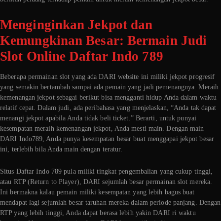
Menginginkan Jekpot dan
Kemungkinan Besar: Bermain Judi
Slot Online Daftar Indo 789
Beberapa permainan slot yang ada DARI website ini miliki jekpot progresif
yang semakin bertambah sampai ada pemain yang jadi pemenangnya. Meraih
kemenangan jekpot sebagai berikut bisa mengganti hidup Anda dalam waktu
relatif cepat. Dalam judi, ada peribahasa yang menjelaskan, “Anda tak dapat
menangi jekpot apabila Anda tidak beli ticket.” Berarti, untuk punyai
kesempatan meraih kemenangan jekpot, Anda mesti main. Dengan main
DARI Indo789, Anda punya kesempatan besar buat menggapai jekpot besar
ini, terlebih bila Anda main dengan teratur.
Situs Daftar Indo 789 pula miliki tingkat pengembalian yang cukup tinggi,
atau RTP (Return to Player), DARI sejumlah besar permainan slot mereka.
Ini bermakna kalau pemain miliki kesempatan yang lebih bagus buat
mendapat lagi sejumlah besar taruhan mereka dalam periode panjang. Dengan
RTP yang lebih tinggi, Anda dapat berasa lebih yakin DARI ri waktu