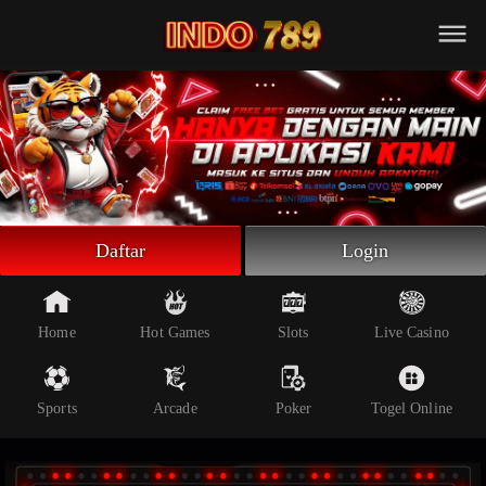
Beranda
Slot Online
Live Casino
Sportsbook
Arcade
Togel Online
Daftar
Login
Poker
Whatsapp
Home
Hot Games
Slots
Live Casino
Telegram
Sports
Arcade
Poker
Togel Online
Livechat