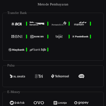
Metode Pembayaran
Transfer Bank
Pulsa
E-Money