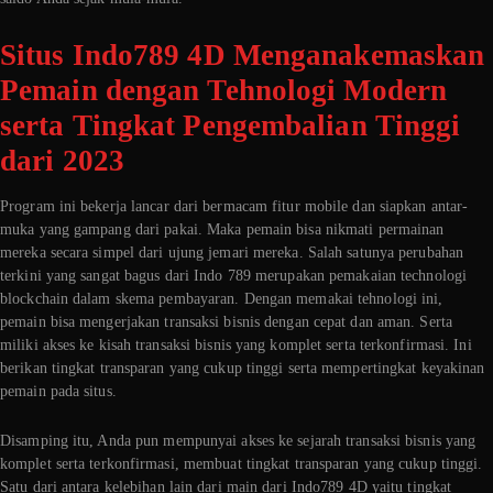
Situs Indo789 4D Menganakemaskan
Pemain dengan Tehnologi Modern
serta Tingkat Pengembalian Tinggi
dari 2023
Program ini bekerja lancar dari bermacam fitur mobile dan siapkan antar-
muka yang gampang dari pakai. Maka pemain bisa nikmati permainan
mereka secara simpel dari ujung jemari mereka. Salah satunya perubahan
terkini yang sangat bagus dari Indo 789 merupakan pemakaian technologi
blockchain dalam skema pembayaran. Dengan memakai tehnologi ini,
pemain bisa mengerjakan transaksi bisnis dengan cepat dan aman. Serta
miliki akses ke kisah transaksi bisnis yang komplet serta terkonfirmasi. Ini
berikan tingkat transparan yang cukup tinggi serta mempertingkat keyakinan
pemain pada situs.
Disamping itu, Anda pun mempunyai akses ke sejarah transaksi bisnis yang
komplet serta terkonfirmasi, membuat tingkat transparan yang cukup tinggi.
Satu dari antara kelebihan lain dari main dari Indo789 4D yaitu tingkat