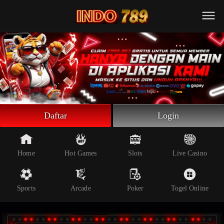
Beranda
Slot Online
Live Casino
Sportsbook
Arcade
Togel Online
Daftar
Login
Poker
Whatsapp
Home
Hot Games
Slots
Live Casino
Telegram
Sports
Arcade
Poker
Togel Online
Livechat