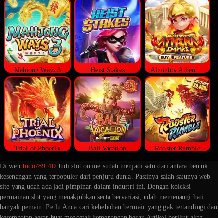
Mahjong Ways 3
Heist Stakes
Almighty Athena Empire
Trial of Phoenix
Bali Vacation
Rooster Rumble
Di web
Indo789 4D
Judi slot online sudah menjadi satu dari antara bentuk
kesenangan yang terpopuler dari penjuru dunia. Pastinya salah satunya web-
site yang udah ada jadi pimpinan dalam industri ini. Dengan koleksi
permainan slot yang menakjubkan serta bervariasi, udah memenangi hati
banyak pemain. Perlu Anda cari kehebohan bermain yang gak tertandingi dan
kesempatan besar buat mencetak kemenangan besar. Artikel berikut akan