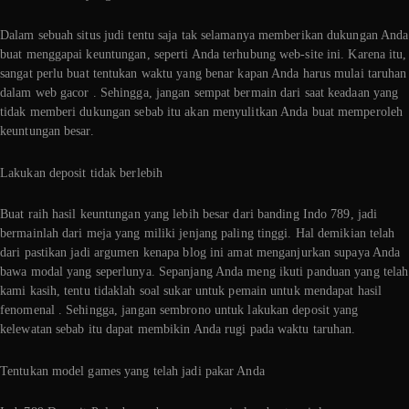
Dalam sebuah situs judi tentu saja tak selamanya memberikan dukungan Anda
buat menggapai keuntungan, seperti Anda terhubung web-site ini. Karena itu,
sangat perlu buat tentukan waktu yang benar kapan Anda harus mulai taruhan
dalam web gacor . Sehingga, jangan sempat bermain dari saat keadaan yang
tidak memberi dukungan sebab itu akan menyulitkan Anda buat memperoleh
keuntungan besar.
Lakukan deposit tidak berlebih
Buat raih hasil keuntungan yang lebih besar dari banding Indo 789, jadi
bermainlah dari meja yang miliki jenjang paling tinggi. Hal demikian telah
dari pastikan jadi argumen kenapa blog ini amat menganjurkan supaya Anda
bawa modal yang seperlunya. Sepanjang Anda meng ikuti panduan yang telah
kami kasih, tentu tidaklah soal sukar untuk pemain untuk mendapat hasil
fenomenal . Sehingga, jangan sembrono untuk lakukan deposit yang
kelewatan sebab itu dapat membikin Anda rugi pada waktu taruhan.
Tentukan model games yang
telah jadi pakar Anda